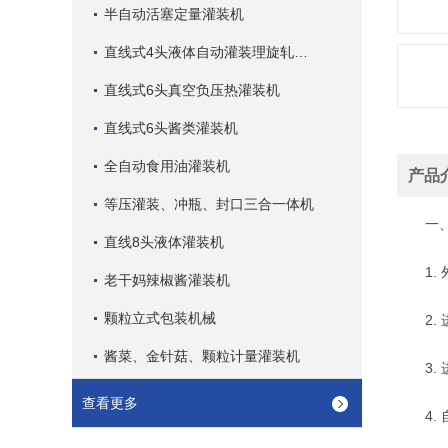
半自动活塞定量灌装机
直线式4头液体自动灌装理旋轧盖机
直线式6头真空负压热灌装机
直线式6头酱类灌装机
全自动食用油灌装机
产品
等压灌装、冲瓶、封口三合一体机
一、 
直线8头液体灌装机
1. 
老干妈辣椒酱灌装机
颗粒立式包装机械
2. 
酱菜、金针菇、颗粒计量灌装机
3. 
查看更多
4. 