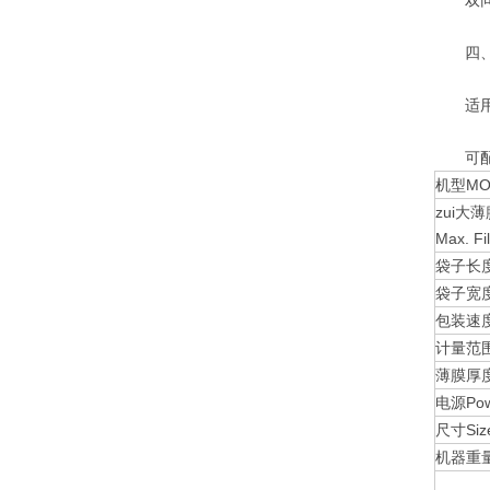
双同步
四、
适用于
可配机型
机型MO
zui大
Max. Fi
袋子长度B
袋子宽度B
包装速度P
计量范围M
薄膜厚度Fi
电源Pow
尺寸Siz
机器重量N