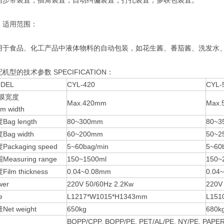
带装置，插角装置，自动纠偏装置，打孔装置，多联包装置。
适用范围：
食品、化工产品中液体物料的自动包装，如花生酱、番茄酱、洗发水、
的技术参数 SPECIFICATION：
DEL
CYL-420
CYL-
薄膜宽度
Max.420mm
Max.
lm width
ag length
80~300mm
80~3
ag width
60~200mm
50~2
ackaging speed
5~60bag/min
5~60
easuring range
150~1500ml
150~
lm thickness
0.04~0.08mm
0.04
er
220V 50/60Hz 2.2Kw
220V
e
L1217*W1015*H1343mm
L151
et weight
650kg
680k
BOPP/CPP, BOPP/PE, PET/AL/PE, NY/PE, PAPER