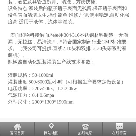
装，液缸及其管道拆卸、清洗，方便快捷。
设备特点:灌装后的瓶子瓶子表面无残留,保证瓶子表面和
设备表面清洁卫生,操作简单,维修方便.使用稳定,自动化强
度高.适用于液体，流体等灌装。
表面和物料接触面均采用304/316不锈钢材料制造，无滴
漏，无拉丝，易清洗.*，*符合国家制药行业GMP标准要
求。（我公司可提供:直线2-10头和双排12-20头等系列灌
装机）。
辣椒酱自动化瓶装灌装生产线技术参数：
灌装规格：50-1000ml
灌装速度:500-6000瓶/小时（可根据生产要求定做设备）
电压功率：220v/50hz。1.2-2.0kw
气源压力：0.4-0.6mpa
外型尺寸：2000*1300*1900mm
返回首页
网站地图
热线电话
在线留言