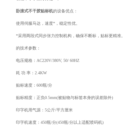
卧滚式不干胶贴标机
的设备优点：
使用伺服马达，速度*，稳定性优。
*采用两段式同步张力控制机构，确保不断标，贴标更精准。
的技术参数：
电压规格：AC220V/380V, 50/ 60HZ
耗 功 率：2.4KW
贴标速度：600瓶/分
贴标精度：正负0.5mm(被贴物与标签本身的误差除外)
印字机用气源：5公斤/平方厘米
印字机速度：450瓶/分(450瓶/分以上适配喷码机)