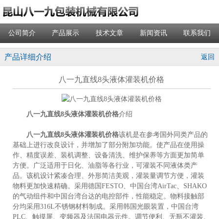
公司简介
产品展示
技术文章
新闻资讯
联系我们
产品详细介绍
返回
八一九直线8头液体灌装机价格
八一九直线8头液体灌装机价格
介绍
八一九直线8头液体灌装机价格
该机是在参考国外同类产品的
基础上进行改良设计，并增加了部分附加功能。使产品在使用操
作、精度误差、装机调整、设备清洗、维护保养等方面更加简单
方便。广泛适用于日化、油脂等各行业，可灌装不同液体类产
品。该机设计紧凑合理、外形简洁美观，灌装量调节方便，灌装
物料更加快速精确。采用德国FESTO、中国台湾AirTac、SHAKO
的气动组件和中国台湾台达的电控部件，性能稳定。物料接触部
分均采用316L不锈钢材料制成。采用韩国光眼装置，中国台湾
PLC、触摸屏、变频器及法国电器元件。调节便利、无瓶不灌装、