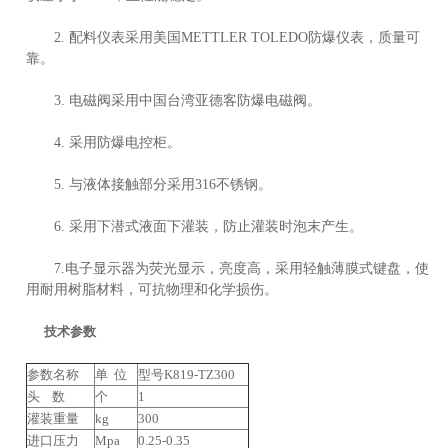
2. 配料仪表采用美国METTLER TOLEDO防爆仪表，质量可
靠。
3. 电磁阀采用中国台湾亚德客防爆电磁阀。
4. 采用防爆电控柜。
5. 与液体接触部分采用316不锈钢。
6. 采用下潜式液面下灌装，防止灌装时泡末产生。
7.电子显示器为荧光显示，亮度高，采用轻触薄膜式键盘，使
用耐用树脂材料，可抗物理和化学损伤。
技术参数
参数名称
单 位
型号K819-TZ300
头 数
个
1
灌装重量
kg
300
进口压力
Mpa
0.25-0.35