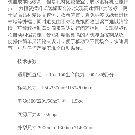
机器成本比较高，但是耗材比较便宜，胶水贴标机性能特
点： 力扭簧摆杆式送标离合器, 实现高速恒张力送标，便
于提高贴标精度高速恒力收卷装置，避免标签底纸卷进送
标辊等弊端；同时避免由于标签底纸回收过紧而难以清除
情，可编程控制器对伺服马达进行闭环控制，实现贴标过
程自动纠偏功能；使贴标精度更高的人机界面控制系统，
使操作简单灵活轮式设计，便于移动到不同场合，快速调
节，可对任何产品实现全自动贴标。
技术参数：
适用瓶直径：φ15-φ150生产能力：60-180瓶/分
标签尺寸：L50-350mm*H50-200mm
电源:380/220v/50hz功率：1.5kw
气源压力:04-0.6mpa
外型尺寸:2000mm*1300mm*1400mm