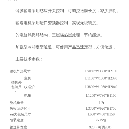
薄膜输送采用感应开关控制，可调控送膜长度，减少损耗。
输送电机采用进口变频器控制，实现无级调度。
的螺旋风循环结构，三层隔热层处理，节约能源。
加强型冷却定型通道，可使用产品迅速定型，方便储运 。
主要技术参数：
整机外形尺寸
L5050*W3300*H2100
主机
L1180*W1080*H2370
整机外
包装尺
收缩炉
L3890*W1050*H2040
寸
电箱
L1250*W780*H1100
整机重量
1.2t
热收缩炉尺寸
L3700*W920*H1750
zui大包装尺寸
L600*W400*H350
包装速度
8-15包
输送带宽度
920（可调200）