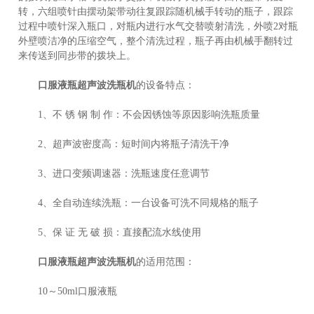
转，六组喷针由摆动架带动往复跟踪随机械手转动的瓶子，跟踪
过程中喷针深入瓶口，对瓶内进行水气交替喷射清洗，外喷2对瓶
外壁喷洁净的压缩空气，整个清洗过程，瓶子再由机械手翻转过
来传送到同步带的拨块上。
口服液瓶超声波洗瓶机
的设备特点：
1、不 锈 钢 制 作：不会因锈蚀等原因影响洗瓶质量
2、超声波密度高：短时间内将瓶子清洗干净
3、进口变频调速器：洗瓶速度任意调节
4、全自动连续洗瓶：一台设备可洗不同规格的瓶子
5、保 证 无 破 损：直接配流水线使用
口服液瓶超声波洗瓶机
的适用范围：
10～50ml口服液瓶