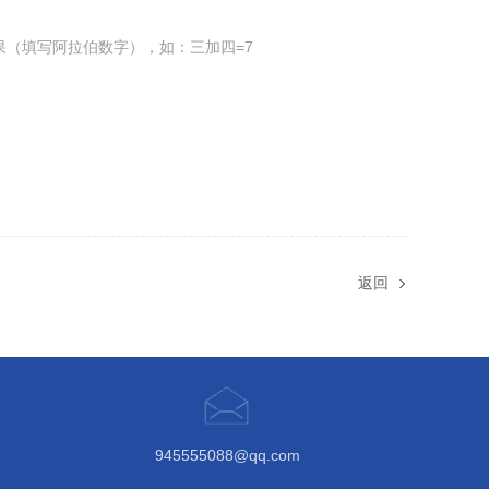
果（填写阿拉伯数字），如：三加四=7
返回
945555088@qq.com