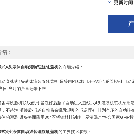
更新时间
介绍：
线式4头液体自动灌装理旋轧盖机
的详细介绍：
直线式4头液体灌装旋轧盖机,是采用PLC和电子光纤传感器控制,自动灌装
当日-当月的产量记录下来.
与洗瓶机联线使用.当洗好后瓶子自动进入直线式4头灌装机该机采用潜
溢，不起泡,灌装后-瓶盖自动将杂乱无规则的瓶盖理好,排列有序的自动挂在
体的灌装.设备表面采用304不锈钢材料制作，易清洗.*,*符合国家GMP
线式4头液体自动灌装理旋轧盖机
的主要技术参数：