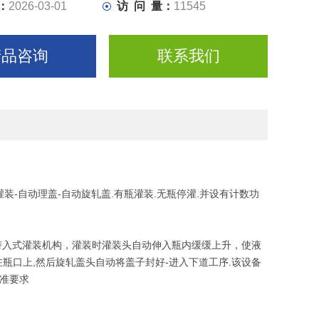
：
2026-03-01
访 问 量：
11545
产品咨询
联系我们
-自动理盖-自动旋轧盖.有瓶灌装.无瓶停灌.并设有计数功
入式灌装机构，灌装时灌装头自动伸入瓶内缓缓上升，使液
瓶口上,然后旋轧盖头自动将盖子封好-进入下道工序.该设备
标准要求