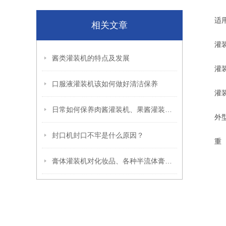
适用规
相关文章
灌装头
酱类灌装机的特点及发展
灌装速度:
口服液灌装机该如何做好清洁保养
灌装精度
日常如何保养肉酱灌装机、果酱灌装机？
外型尺寸
封口机封口不牢是什么原因？
重 量
膏体灌装机对化妆品、各种半流体膏体的重要