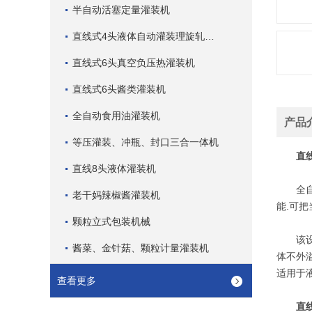
半自动活塞定量灌装机
直线式4头液体自动灌装理旋轧盖机
直线式6头真空负压热灌装机
直线式6头酱类灌装机
全自动食用油灌装机
产品
等压灌装、冲瓶、封口三合一体机
直
直线8头液体灌装机
全自动
老干妈辣椒酱灌装机
能.可把
颗粒立式包装机械
该设备
酱菜、金针菇、颗粒计量灌装机
体不外
适用于液
查看更多
直