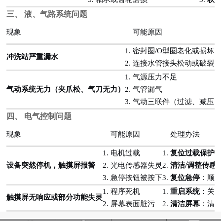
三、 液、气路系统问题
现象
可能原因
1. 密封圈/O型圈老化或损坏
冲洗站严重漏水
2. 连接水管接头松动或破裂
1. 气源压力不足
气动系统无力（夹爪松、气刀无力）
2. 气管漏气
3. 气动三联件（过滤、减压
四、 电气控制问题
现象
可能原因
处理办法
1. 电机过载
1.
复位过载保护
设备突然停机，触摸屏报警
2. 光电传感器失灵
2.
清洁/调整传感
3. 急停按钮被按下
3.
复位急停
：顺
1. 程序死机
1.
重启系统
：关
触摸屏无响应或部分功能失灵
2. 屏幕表面脏污
2.
清洁屏幕
：清