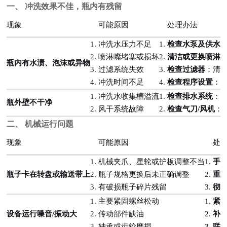
一、 冲洗效果不佳，瓶内有残留
现象
可能原因
处理办法
1. 冲洗水压力不足
1.
检查水泵及供水
2. 喷淋嘴堵塞或损坏
2.
清洁或更换喷淋
瓶内有水渍、泡沫或异物
3. 过滤系统失效
3.
检查过滤器
：清
4. 冲洗时间不足
4.
检查程序设置
：
1. 冲洗水收集槽溢流
1.
检查排水系统
：
瓶外壁不干净
2. 风干系统故障
2.
检查气刀/风机
：
二、 机械运行问题
现象
可能原因
处
1. 机械夹爪、星轮或护板调整不当
1.
手
瓶子卡在转盘或输送带上
2. 瓶子规格更换后未正确调整
2.
重
3. 有破损瓶子碎片残留
3.
彻
1. 主要紧固螺丝松动
1.
紧
设备运行噪音/振动大
2. 传动部件缺油
2.
补
3. 轴承或齿轮磨损
3.
联