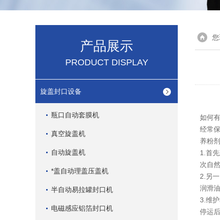
您
产品展示
PRODUCT DISPLAY
旋盖封口设备
瓶口自动套膜机
如何
经常保
真空旋盖机
养粉剂
自动旋盖机
1.首
次自
*盖自动理盖压盖机
2.另
润滑油
半自动易拉罐封口机
3.维
电磁感应铝箔封口机
停运