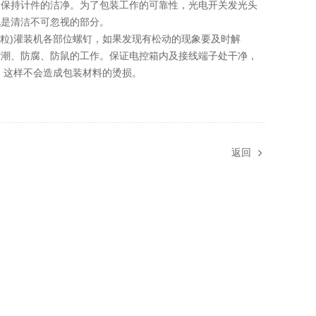
，保持计件的洁净。为了包装工作的可靠性，光电开关发光头
也是清洁不可忽视的部分。
颗粒)灌装机各部位螺钉，如果发现有松动的现象要及时解
防潮、防腐、防鼠的工作。保证电控箱内及接线端子处干净，
，这样不会造成包装材料的烫损。
返回