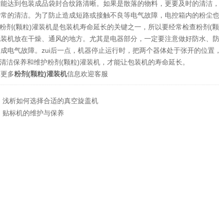
才能达到包装成品袋封合纹路清晰。如果是散落的物料，更要及时的清洁
经常的清洁。为了防止造成短路或接触不良等电气故障，电控箱内的粉尘
护粉剂(颗粒)灌装机是包装机寿命延长的关键之一，所以要经常检查粉剂(
包装机放在干燥、通风的地方。尤其是电器部分，一定要注意做好防水、
成电气故障。zui后一点，机器停止运行时，把两个器体处于张开的位置
常清洁保养和维护粉剂(颗粒)灌装机，才能让包装机的寿命延长。
解更多
粉剂(颗粒)灌装机
信息欢迎客服
：
浅析如何选择合适的真空旋盖机
：
贴标机的维护与保养