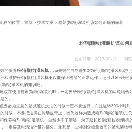
现在的位置：
首页
>
技术文章
> 粉剂(颗粒)灌装机该如何正确的保养
粉剂(颗粒)灌装机该如何
发布日期：2017-09-13 浏览
有效的保养
粉剂(颗粒)灌装机
，zui关键的自然是要对粉剂(颗粒)灌装机进
养和维护粉剂(颗粒)灌装机不仅能保证机器的正常运作，还可以延长粉剂
(颗粒)灌装机的知识吧。
先建议在使用粉剂(颗粒)灌装机时，一定要给粉剂(颗粒)灌装机的齿轮啮
然是的。
一点要必须注意的是减速机没油的时候一定不要运行，而且运转300小时后
的时候，不要把油滴在传动皮带上，因为这样为造成粉剂(颗粒)灌装机
护和保养粉剂(颗粒)灌装机，自然少不了清洁，为了延长粉剂(颗粒)灌装
后，一定要及时清洁计量的部分。尤其是一些冲剂含糖量较高的被包装物