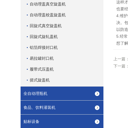
这样
自动理盖真空旋盖机
也要
自动理盖校盖旋盖机
4.维
决。
回旋式真空旋盖机
以防造
5.经
回旋式旋轧盖机
想了
铝箔焊接封口机
易拉罐封口机
上一篇
下一篇
履带式压盖机
搓式旋盖机
全自动理瓶机
食品、饮料灌装机
贴标设备