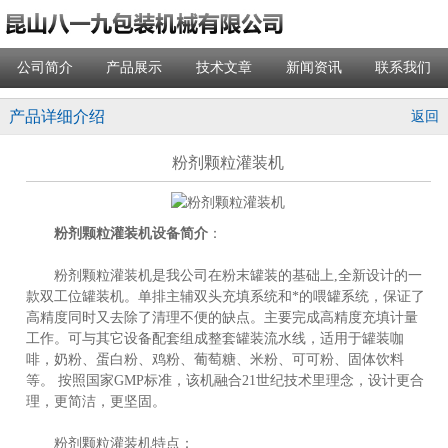
公司简介
产品展示
技术文章
新闻资讯
联系我们
产品详细介绍
返回
粉剂颗粒灌装机
粉剂颗粒灌装机设备简介
：
粉剂颗粒灌装机是我公司在粉末罐装的基础上,全新设计的一
款双工位罐装机。单排主辅双头充填系统和*的喂罐系统，保证了
高精度同时又去除了清理不便的缺点。主要完成高精度充填计量
工作。可与其它设备配套组成整套罐装流水线，适用于罐装咖
啡，奶粉、蛋白粉、鸡粉、葡萄糖、米粉、可可粉、固体饮料
等。 按照国家GMP标准，该机融合21世纪技术里理念，设计更合
理，更简洁，更坚固。
粉剂颗粒灌装机特点：