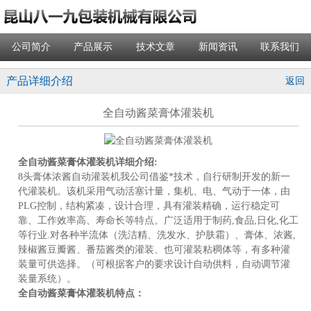
公司简介
产品展示
技术文章
新闻资讯
联系我们
产品详细介绍
返回
全自动酱菜膏体灌装机
全自动酱菜膏体灌装机
详细介绍:
8头膏体浓酱自动灌装机我公司借鉴*技术，自行研制开发的新一
代灌装机。该机采用气动活塞计量，集机、电、气动于一体，由
PLG控制，结构紧凑，设计合理，具有灌装精确，运行稳定可
靠、工作效率高、寿命长等特点。广泛适用于制药,食品,日化,化工
等行业.对各种半流体（洗洁精、洗发水、护肤霜）、膏体、浓酱,
辣椒酱豆瓣酱、番茄酱类的灌装、也可灌装粘稠体等，有多种灌
装量可供选择。（可根据客户的要求设计自动供料，自动调节灌
装量系统）。
全自动酱菜膏体灌装机
特点：