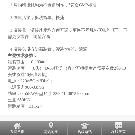
1.与物料接触均为不锈钢制作，*符合GMP标准
2.快速活接，拆洗简单、快捷
3.灌装量、灌装速度均方便可调，更换不同规格形状的瓶子，不
需更换零件，调整容易
4.灌装头设有防漏装置，灌装*拉丝、滴漏
主要技术参数：
灌装范围：10-1000ml
灌装速度：（8头）40-60瓶/分（客户可根据生产需要定做2头-10
头或双排16头灌装机）
电源：220v/50hz(60hz)；
气源压力:0.6-0.8KG
功率：0.55KW外型尺寸:2200*1300*2100mm
重量:650KG
灌装精度：≤±1-2﹪
返回首页
网站地图
热线电话
在线留言