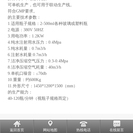
可单机生产，也可用于联动生产线。
符合GMP要求。
的主要技术参数：
1.适用瓶子规格：2-500ml各种玻璃或塑料瓶
2.电源：380V 50HZ
3.用电功率：1.2KW
4.纯水注射用水压力：0.4Mpa
5.纯水耗量：0.7m3/h
6.注射水耗量:0.7m3/h
7.洁净压缩空气压力：0.3-0.4Mpa
8.洁净压缩空气耗量：40m3/h
9.单机口噪音：≤70db
10.重量：约600Kg
11.外形尺寸：1450*1200*1500（mm）
的生产能力：
40-120瓶/分钟（视瓶子规格而定）
返回首页
网站地图
热线电话
在线留言