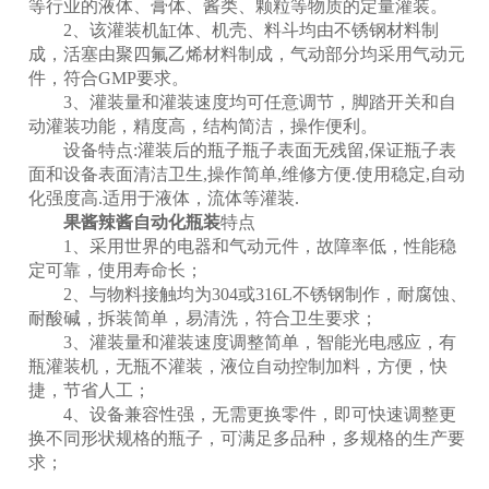
等行业的液体、膏体、酱类、颗粒等物质的定量灌装。
2、该灌装机缸体、机壳、料斗均由不锈钢材料制
成，活塞由聚四氟乙烯材料制成，气动部分均采用气动元
件，符合GMP要求。
3、灌装量和灌装速度均可任意调节，脚踏开关和自
动灌装功能，精度高，结构简洁，操作便利。
设备特点:灌装后的瓶子瓶子表面无残留,保证瓶子表
面和设备表面清洁卫生,操作简单,维修方便.使用稳定,自动
化强度高.适用于液体，流体等灌装.
果酱辣酱自动化瓶装
特点
1、采用世界的电器和气动元件，故障率低，性能稳
定可靠，使用寿命长；
2、与物料接触均为304或316L不锈钢制作，耐腐蚀、
耐酸碱，拆装简单，易清洗，符合卫生要求；
3、灌装量和灌装速度调整简单，智能光电感应，有
瓶灌装机，无瓶不灌装，液位自动控制加料，方便，快
捷，节省人工；
4、设备兼容性强，无需更换零件，即可快速调整更
换不同形状规格的瓶子，可满足多品种，多规格的生产要
求；