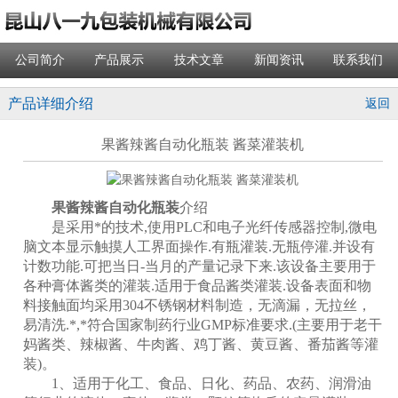
公司简介
产品展示
技术文章
新闻资讯
联系我们
产品详细介绍
返回
果酱辣酱自动化瓶装 酱菜灌装机
果酱辣酱自动化瓶装
介绍
是采用*的技术,使用PLC和电子光纤传感器控制,微电
脑文本显示触摸人工界面操作.有瓶灌装.无瓶停灌.并设有
计数功能.可把当日-当月的产量记录下来.该设备主要用于
各种膏体酱类的灌装.适用于食品酱类灌装.设备表面和物
料接触面均采用304不锈钢材料制造，无滴漏，无拉丝，
易清洗.*,*符合国家制药行业GMP标准要求.(主要用于老干
妈酱类、辣椒酱、牛肉酱、鸡丁酱、黄豆酱、番茄酱等灌
装)。
1、适用于化工、食品、日化、药品、农药、润滑油