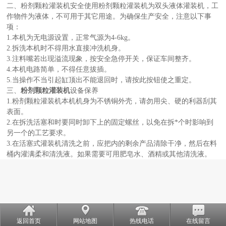
二、粉剂颗粒灌装机安全使用粉剂颗粒灌装机为双头液体灌装机，工
作物件为液体，不可用于其它用途。为确保生产安全，注意以下事
项：
1.本机为无电源设置，正常气源为4-6kg。
2.拆洗本机时不得用水直接冲洗机身。
3.注料嘴若出现溢流现象，按安全急停开关，保证车间整齐。
4.本机电路简单，不得任意拔插。
5.当操作不当引起缸顶出不能退回时，请按此按钮使之重定。
三、
粉剂颗粒灌装机
设备保养
1.粉剂颗粒灌装机本机机身为不锈铜外壳，请勿用尖、硬的利器刮其
表面。
2.在拆洗活塞和时要同时卸下上的固定螺丝，以免在拆*个时影响到
另一个的工艺要求。
3.在活塞式灌装机清洗之前，应把内的剩余产品清除干净，然后在料
桶内灌满柔和清洗液。如果需要可用肥皂水、酒精或其他清洗液。
返回首页
网站地图
热线电话
在线留言