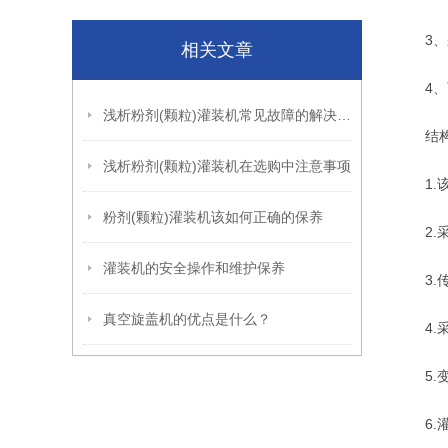
3、采
相关文章
4、可
浅析粉剂(颗粒)灌装机常见故障的解决方案
结
浅析粉剂(颗粒)灌装机在选购中注意事项
1.该
粉剂(颗粒)灌装机该如何正确的保养
2.采
灌装机的安全操作和维护保养
3.传
真空旋盖机的优点是什么？
4.采
5.变
6.灌