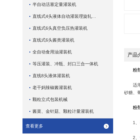
半自动活塞定量灌装机
直线式4头液体自动灌装理旋轧盖机
直线式6头真空负压热灌装机
直线式6头酱类灌装机
全自动食用油灌装机
产品
等压灌装、冲瓶、封口三合一体机
粉
直线8头液体灌装机
适用于
老干妈辣椒酱灌装机
砂糖、
颗粒立式包装机械
粉
酱菜、金针菇、颗粒计量灌装机
1、整
查看更多
2、设