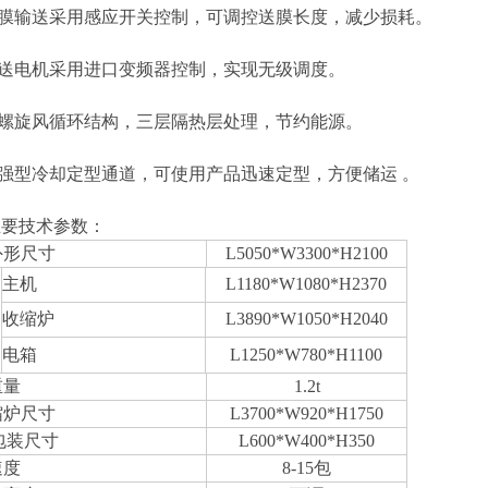
输送采用感应开关控制，可调控送膜长度，减少损耗。
电机采用进口变频器控制，实现无级调度。
旋风循环结构，三层隔热层处理，节约能源。
冷却定型通道，可使用产品迅速定型，方便储运 。
主要技术参数：
外形尺寸
L5050*W3300*H2100
主机
L1180*W1080*H2370
收缩炉
L3890*W1050*H2040
电箱
L1250*W780*H1100
重量
1.2t
缩炉尺寸
L3700*W920*H1750
大包装尺寸
L600*W400*H350
速度
8-15包