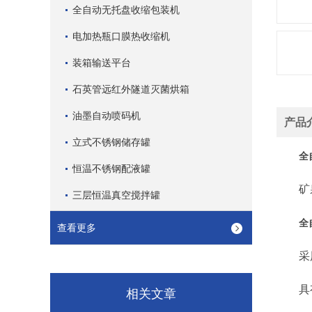
全自动无托盘收缩包装机
电加热瓶口膜热收缩机
装箱输送平台
石英管远红外隧道灭菌烘箱
油墨自动喷码机
产品
立式不锈钢储存罐
全
恒温不锈钢配液罐
矿泉水
三层恒温真空搅拌罐
全
查看更多
采用进
具有
相关文章