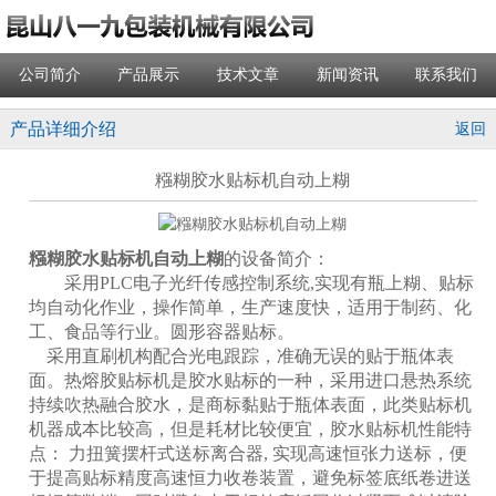
公司简介
产品展示
技术文章
新闻资讯
联系我们
产品详细介绍
返回
糨糊胶水贴标机自动上糊
糨糊胶水贴标机自动上糊
的设备简介：
采用PLC电子光纤传感控制系统,实现有瓶上糊、贴标
均自动化作业，操作简单，生产速度快，适用于制药、化
工、食品等行业。圆形容器贴标。
采用直刷机构配合光电跟踪，准确无误的贴于瓶体表
面。热熔胶贴标机是胶水贴标的一种，采用进口悬热系统
持续吹热融合胶水，是商标黏贴于瓶体表面，此类贴标机
机器成本比较高，但是耗材比较便宜，胶水贴标机性能特
点： 力扭簧摆杆式送标离合器, 实现高速恒张力送标，便
于提高贴标精度高速恒力收卷装置，避免标签底纸卷进送