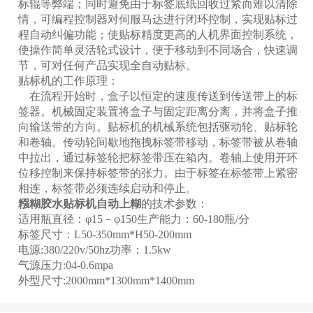
标辊等弊端；同时避免由于标签底纸回收过紧而难以清除
情，可编程控制器对伺服马达进行闭环控制，实现贴标过
程自动纠偏功能；使贴标精度更高的人机界面控制系统，
使操作简单灵活轮式设计，便于移动到不同场合，快速调
节，可对任何产品实现全自动贴标。
贴标机的工作原理：
在流程开始时，盒子以恒定的速度传送到传送带上的标
签器。机械固定装置将盒子与固定距离分离，并将盒子推
向输送带的方向。贴标机的机械系统包括驱动轮、贴标轮
和卷轴。传动轮间歇地拖拽标签带移动，标签带被从卷轴
中拉出，通过标签轮把标签带压在箱内。卷轴上使用开环
位移控制来保持标签带的张力。由于标签在标签带上紧密
相连，标签带必须连续启动和停止。
糨糊胶水贴标机自动上糊
的技术参数：
适用瓶直径：φ15－φ150生产能力：60-180瓶/分
标签尺寸：L50-350mm*H50-200mm
电源:380/220v/50hz功率：1.5kw
气源压力:04-0.6mpa
外型尺寸:2000mm*1300mm*1400mm