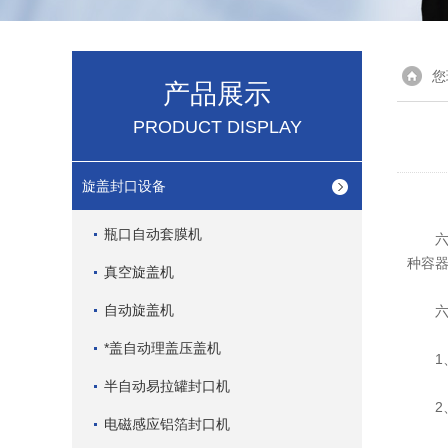
您
产品展示
PRODUCT DISPLAY
旋盖封口设备
瓶口自动套膜机
六头
种容
真空旋盖机
自动旋盖机
六头
*盖自动理盖压盖机
1、
半自动易拉罐封口机
2、
电磁感应铝箔封口机