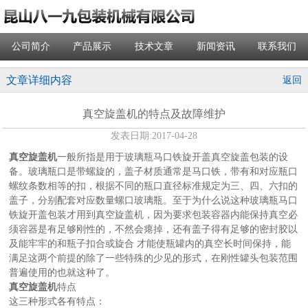
公司简介
产品展示
技术文章
新闻资讯
联系我们
文章详细内容
返回
真空旋盖机的特点及故障维护
发表日期:
2017-04-28
真空旋盖机
一般所指是用于玻璃瓶马口铁旋开盖真空旋盖包装的设
备。玻璃瓶口是带螺旋的，盖子材质通常是马口铁，带有和对应瓶口
螺纹条数相等的扣，根据不同的瓶口直径标准规定为三、四、六扣的
盖子，分别配套对应数量螺口玻璃瓶。至于为什么说这种玻璃瓶马口
铁旋开盖包装才用到真空旋盖机，因为要求包装容器内能保持真空必
须容器是有足够刚性的，不然会瘪掉，还有盖子得有足够的密封胶以
及能牢牢的和瓶子扣合或旋合 才能使瓶罐内的真空长时间保持，能
满足这两个前提的除了一些特殊的少见的形式，在刚性罐头包装范围
普遍使用的也就这种了。
真空旋盖机
特点
这三种形式各有特点：