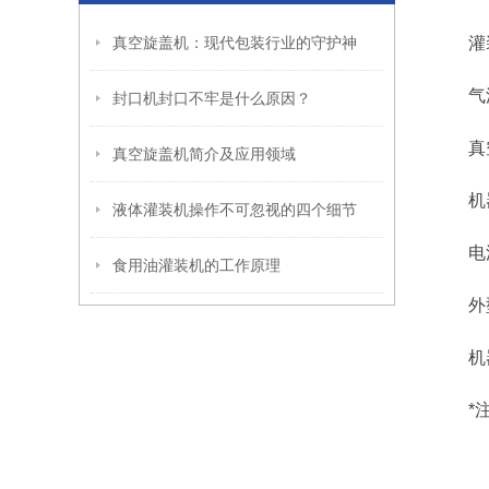
真空旋盖机：现代包装行业的守护神
灌装量：
气源压力
封口机封口不牢是什么原因？
真空压
真空旋盖机简介及应用领域
机器总
液体灌装机操作不可忽视的四个细节
电源电
食用油灌装机的工作原理
外型尺寸
机器重
*注：