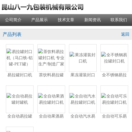
公司简介
产品展示
技术文章
新闻资讯
联系我们
产品列表
返回
易拉罐封口机
茶饮料易拉罐
果冻灌装封口
全不锈钢易拉
（马口铁-铝罐-
封口机 专业生
机
罐封口机
PET罐）
产/制造厂家
全自动易拉罐
全自动果酒易
全自动汽水易
全自动可乐易
封罐机
拉罐封口机
拉罐封口机
拉罐封口机