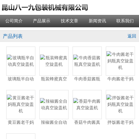
公司简介
产品展示
技术文章
新闻资讯
联系我们
产品列表
返回
玻璃瓶半自动
瓶装蜂蜜真空
牛肉香菇酱瓶
牛肉酱老干妈
真空旋盖机
旋盖机
真空旋盖机
瓶真空旋盖机
黄豆酱老干妈
辣椒酱全自动
香菇牛肉酱真
拌饭酱老干妈
瓶真空旋盖机
真空旋盖机
空旋盖机
瓶真空旋盖机