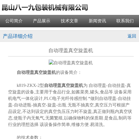
公司简介
产品展示
技术文章
新闻资讯
联系我们
产品详细介绍
返回
自动理盖真空旋盖机
自动理盖真空旋盖机
的设备简介：
k819-ZKX-2型
自动理盖真空旋盖机
为:自动理盖-自动挂盖-真
空旋盖的设备,主要用于食品行业,如酱菜类,罐头,食品等.设备采用
机电气一体化设计,PLC电子光纤传感控制.*做到自动理盖-自动挂
盖-自动进瓶-抽真空-旋盖-出瓶.无瓶不抽真空,真空压力可根据产
品设定,不达到设定的真空负压压力时不旋盖,真正做到瓶内真空状
态,使瓶子内无氧气,无菌繁殖,以确保物料的保质期.是食品,制药等
行业的理想选择.该设备操作简单,维修方便.易清洗。
的技术参数：