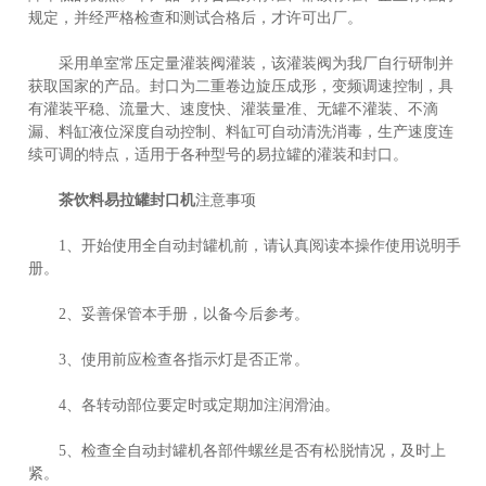
规定，并经严格检查和测试合格后，才许可出厂。
采用单室常压定量灌装阀灌装，该灌装阀为我厂自行研制并
获取国家的产品。封口为二重卷边旋压成形，变频调速控制，具
有灌装平稳、流量大、速度快、灌装量准、无罐不灌装、不滴
漏、料缸液位深度自动控制、料缸可自动清洗消毒，生产速度连
续可调的特点，适用于各种型号的易拉罐的灌装和封口。
茶饮料易拉罐封口机
注意事项
1、开始使用全自动封罐机前，请认真阅读本操作使用说明手
册。
2、妥善保管本手册，以备今后参考。
3、使用前应检查各指示灯是否正常。
4、各转动部位要定时或定期加注润滑油。
5、检查全自动封罐机各部件螺丝是否有松脱情况，及时上
紧。