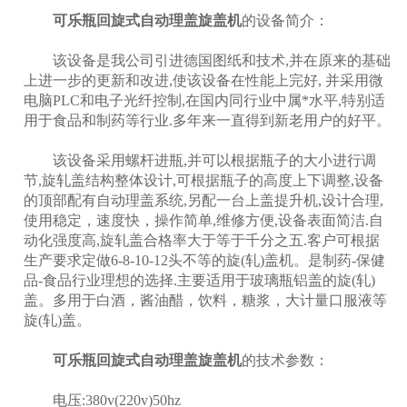
可乐瓶回旋式自动理盖旋盖机
的设备简介：
该设备是我公司引进德国图纸和技术,并在原来的基础
上进一步的更新和改进,使该设备在性能上完好, 并采用微
电脑PLC和电子光纤控制,在国内同行业中属*水平,特别适
用于食品和制药等行业.多年来一直得到新老用户的好平。
该设备采用螺杆进瓶,并可以根据瓶子的大小进行调
节,旋轧盖结构整体设计,可根据瓶子的高度上下调整,设备
的顶部配有自动理盖系统,另配一台上盖提升机,设计合理,
使用稳定，速度快，操作简单,维修方便,设备表面简洁.自
动化强度高,旋轧盖合格率大于等于千分之五.客户可根据
生产要求定做6-8-10-12头不等的旋(轧)盖机。是制药-保健
品-食品行业理想的选择.主要适用于玻璃瓶铝盖的旋(轧)
盖。多用于白酒，酱油醋，饮料，糖浆，大计量口服液等
旋(轧)盖。
可乐瓶回旋式自动理盖旋盖机
的技术参数：
电压:380v(220v)50hz