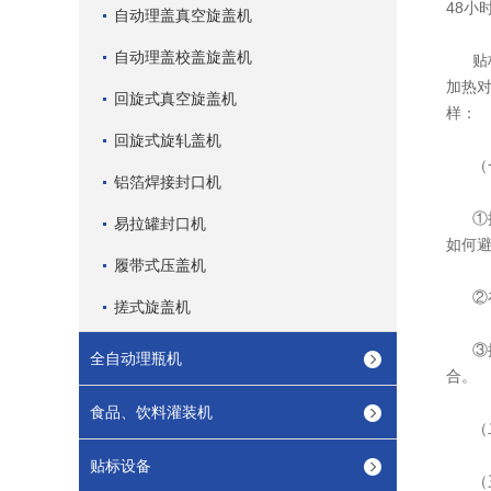
48小
自动理盖真空旋盖机
自动理盖校盖旋盖机
贴标
加热
回旋式真空旋盖机
样：
回旋式旋轧盖机
（一
铝箔焊接封口机
①提
易拉罐封口机
如何
履带式压盖机
②在
搓式旋盖机
③控
全自动理瓶机
合。
食品、饮料灌装机
（二
贴标设备
（三