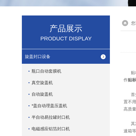
您
产品展示
PRODUCT DISPLAY
旋盖封口设备
瓶口自动套膜机
贴标
作
贴
真空旋盖机
自动旋盖机
首先
置不
*盖自动理盖压盖机
高质
半自动易拉罐封口机
其
电磁感应铝箔封口机
速箱