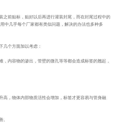
装之前贴标，贴好以后再进行灌装封尾，而在封尾过程中的
应用中几乎每个厂家都有类似问题，解决的办法也多种多
下几个方面加以考虑：
难，内容物的渗出，管壁的微孔等等都会造成标签的翘起，
升高，物体内部物质活性会增加，标签才更容易与管身融
善。