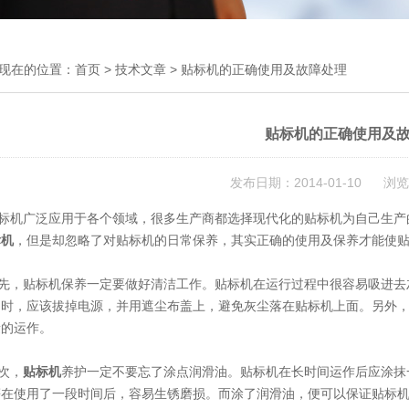
现在的位置：
首页
>
技术文章
> 贴标机的正确使用及故障处理
贴标机的正确使用及
发布日期：2014-01-10 浏览
机广泛应用于各个领域，很多生产商都选择现代化的贴标机为自己生产
标机
，但是却忽略了对贴标机的日常保养，其实正确的使用及保养才能使
，贴标机保养一定要做好清洁工作。贴标机在运行过程中很容易吸进去
用时，应该拔掉电源，并用遮尘布盖上，避免灰尘落在贴标机上面。另外
量的运作。
次，
贴标机
养护一定不要忘了涂点润滑油。贴标机在长时间运作后应涂抹
等在使用了一段时间后，容易生锈磨损。而涂了润滑油，便可以保证贴标