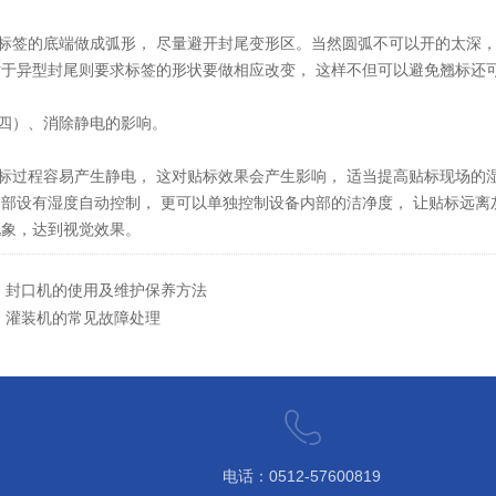
签的底端做成弧形， 尽量避开封尾变形区。当然圆弧不可以开的太深， 
对于异型封尾则要求标签的形状要做相应改变， 这样不但可以避免翘标还
）、消除静电的影响。
过程容易产生静电， 这对贴标效果会产生影响， 适当提高贴标现场的湿
内部设有湿度自动控制， 更可以单独控制设备内部的洁净度， 让贴标远
现象，达到视觉效果。
：
封口机的使用及维护保养方法
：
灌装机的常见故障处理
电话：0512-57600819