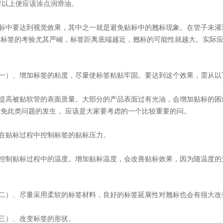
时以上便应该涂点润滑油。
中要达到视觉效果，其中之一就是避免贴标中的翘标现象。在管子未灌
对标签的考验尤其严峻，标签距离底端越近，翘标的可能性就越大。实际
）、增加标签的粘度，尽量使标签粘贴牢固。要达到这个效果，需从以
高被贴软管的表面质量。大部分的产品表面过有光油，会增加贴标的困
避免此类问题的发生， 应该是大家要考虑的一个比较重要的问。
贴标过程中控制标签的贴标压力。
制贴标过程中的温度。增加贴标温度，会改善贴标效果，因为随温度的
）、尽量采用柔软的标签材料，良好的标签延展性对翘标也会有很大改
）、改变标签的形状。