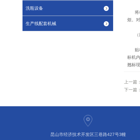
洗瓶设备
将标
烦。
生产线配套机械
（四
贴标
标机
翘标
上一篇
下一篇
昆山市经济技术开发区三巷路427号3幢