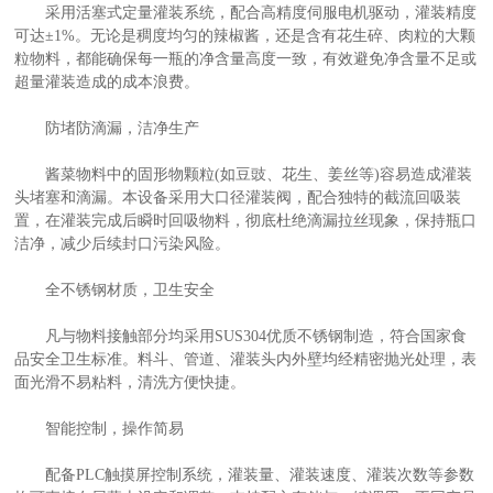
采用活塞式定量灌装系统，配合高精度伺服电机驱动，灌装精度
可达±1%。无论是稠度均匀的辣椒酱，还是含有花生碎、肉粒的大颗
粒物料，都能确保每一瓶的净含量高度一致，有效避免净含量不足或
超量灌装造成的成本浪费。
防堵防滴漏，洁净生产
酱菜物料中的固形物颗粒(如豆豉、花生、姜丝等)容易造成灌装
头堵塞和滴漏。本设备采用大口径灌装阀，配合独特的截流回吸装
置，在灌装完成后瞬时回吸物料，彻底杜绝滴漏拉丝现象，保持瓶口
洁净，减少后续封口污染风险。
全不锈钢材质，卫生安全
凡与物料接触部分均采用SUS304优质不锈钢制造，符合国家食
品安全卫生标准。料斗、管道、灌装头内外壁均经精密抛光处理，表
面光滑不易粘料，清洗方便快捷。
智能控制，操作简易
配备PLC触摸屏控制系统，灌装量、灌装速度、灌装次数等参数