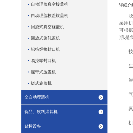
自动理盖真空旋盖机
详细介
自动理盖校盖旋盖机
k81
采用机
回旋式真空旋盖机
可根据
期.是
回旋式旋轧盖机
铝箔焊接封口机
技术
易拉罐封口机
生产效
履带式压盖机
灌装量：
搓式旋盖机
气源压
全自动理瓶机
真空压
食品、饮料灌装机
机器总
贴标设备