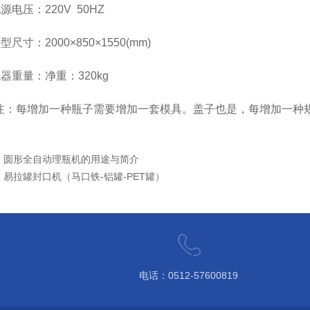
压：220V 50HZ
寸：2000×850×1550(mm)
重量：净重：320kg
：每增加一种瓶子需要增加一套模具。盖子也是，每增加一种
：
圆形全自动理瓶机的用途与简介
：
易拉罐封口机（马口铁-铝罐-PET罐）
电话：0512-57600819