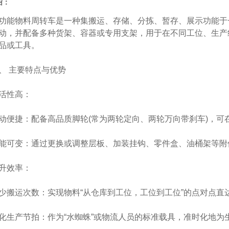
绍：
物料周转车是一种集搬运、存储、分拣、暂存、展示功能于一
动，并配备多种货架、容器或专用支架，用于在不同工位、生产
品或工具。
 主要特点与优势
性高：
捷：配备高品质脚轮(常为两轮定向、两轮万向带刹车)，可
变：通过更换或调整层板、加装挂钩、零件盒、油桶架等附
效率：
运次数：实现物料“从仓库到工位，工位到工位”的点对点直
产节拍：作为“水蜘蛛”或物流人员的标准载具，准时化地为