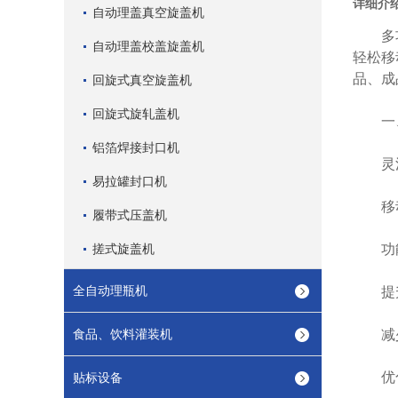
详细介
自动理盖真空旋盖机
多功能
自动理盖校盖旋盖机
轻松移
品、成
回旋式真空旋盖机
回旋式旋轧盖机
一、
铝箔焊接封口机
灵活
易拉罐封口机
移动便
履带式压盖机
搓式旋盖机
功能可
全自动理瓶机
提升
食品、饮料灌装机
减少搬
优化生
贴标设备