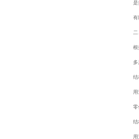
是推行
有助
二、
根据
多层
结构：
用途
零件
结构：
用途