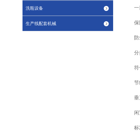
一目了
洗瓶设备
保障
生产线配套机械
防尘防
分类
符合人
节约
垂直
闲置
标准