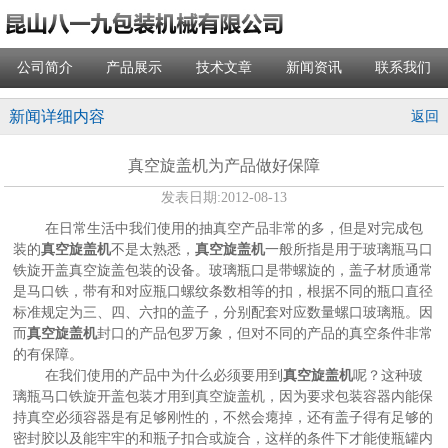
公司简介
产品展示
技术文章
新闻资讯
联系我们
新闻详细内容
返回
真空旋盖机为产品做好保障
发表日期:
2012-08-13
在日常生活中我们使用的抽真空产品非常的多，但是对完成包
装的
真空旋盖机
不是太熟悉，
真空旋盖机
一般所指是用于玻璃瓶马口
铁旋开盖真空旋盖包装的设备。玻璃瓶口是带螺旋的，盖子材质通常
是马口铁，带有和对应瓶口螺纹条数相等的扣，根据不同的瓶口直径
标准规定为三、四、六扣的盖子，分别配套对应数量螺口玻璃瓶。因
而
真空旋盖机
封口的产品包罗万象，但对不同的产品的真空条件非常
的有保障。
在我们使用的产品中为什么必须要用到
真空旋盖机
呢？这种玻
璃瓶马口铁旋开盖包装才用到真空旋盖机，因为要求包装容器内能保
持真空必须容器是有足够刚性的，不然会瘪掉，还有盖子得有足够的
密封胶以及能牢牢的和瓶子扣合或旋合，这样的条件下才能使瓶罐内