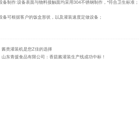
备制作:设备表面与物料接触面均采用304不锈钢制作，*符合卫生标准；
设备可根据客户的饭盒形状，以及灌装速度定做设备；
：
酱类灌装机是您Z佳的选择
：
山东青援食品有限公司：香菇酱灌装生产线成功中标！