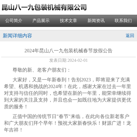
公司简介
产品展示
技术文章
新闻资讯
联系我们
新闻详细内容
返回
2024年昆山八一九包装机械春节放假公告
发表日期:
2024-02-01
尊敬的新、老客户朋友们：
大家好，又是一年新春到！告别2023，即将迎来了充满
希望、机遇和挑战的2024年！在此，感谢大家在过去一年里
对支持与信任的同时，也希望在新的一年里，能荣幸继续得
到大家的关注及支持，并且也会一如既往地为大家提供更优
质的服务！
正值中国的传统节日"春节"来临，在此向各位新老客户
和广大朋友们拜个早年！预祝大家新春快乐！财源广进！龙
年吉祥！