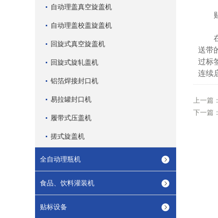
自动理盖真空旋盖机
贴标
自动理盖校盖旋盖机
在流
回旋式真空旋盖机
送带
过标
回旋式旋轧盖机
连续
铝箔焊接封口机
易拉罐封口机
上一篇
下一篇
履带式压盖机
搓式旋盖机
全自动理瓶机
食品、饮料灌装机
贴标设备