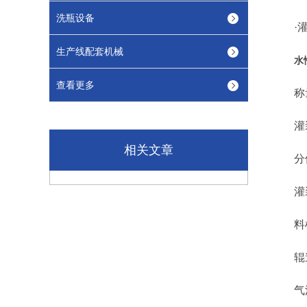
洗瓶设备
·灌装
生产线配套机械
水
查看更多
称量范
灌装速
相关文章
分值
灌装精
料桶规格
辊道高
气源压