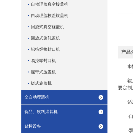
自动理盖真空旋盖机
自动理盖校盖旋盖机
回旋式真空旋盖机
回旋式旋轧盖机
铝箔焊接封口机
产品
易拉罐封口机
水
履带式压盖机
辊道输
搓式旋盖机
要定制
全自动理瓶机
适应
食品、饮料灌装机
·自动
贴标设备
·双