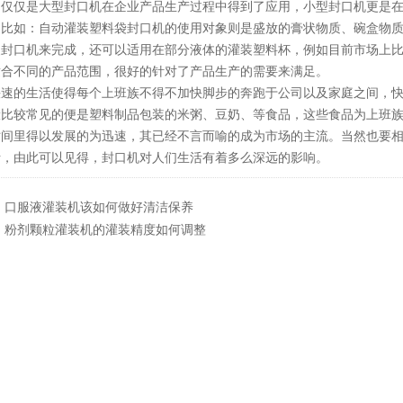
不仅仅是大型封口机在企业产品生产过程中得到了应用，小型封口机更是
。比如：自动灌装塑料袋封口机的使用对象则是盛放的膏状物质、碗盒物
装封口机来完成，还可以适用在部分液体的灌装塑料杯，例如目前市场上
适合不同的产品范围，很好的针对了产品生产的需要来满足。
快速的生活使得每个上班族不得不加快脚步的奔跑于公司以及家庭之间，
般比较常见的便是塑料制品包装的米粥、豆奶、等食品，这些食品为上班
时间里得以发展的为迅速，其已经不言而喻的成为市场的主流。当然也要
活，由此可以见得，封口机对人们生活有着多么深远的影响。
：
口服液灌装机该如何做好清洁保养
：
粉剂颗粒灌装机的灌装精度如何调整