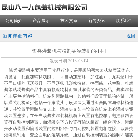
公司简介
产品展示
技术文章
新闻资讯
联系我们
新闻详细内容
返回
酱类灌装机与粉剂类灌装机的不同
发表日期:
2015-05-04
酱类灌装机主要适用于食品行业，是理想的颗粒浆状粘度流体充
填设备，配置加辅料功能，（可自动加芝麻、加红油），尤其适用于
不同口径的瓶形器具，不同形状瓶形辣椒酱、拌面酱、花生酱、牡蛎
酱等粘稠酱类产品中含有颗粒物料而难以灌装的酱类食品。酱类灌装
机主要包括储料桶、机箱和灌装机构，其储料桶设置于机箱内部，所
以灌装机构至少包括一个灌装头，该灌装头通过组合阀体与储料桶连
通，并设置于灌装头支架上，灌装头支架与设置在机箱上的灌装头驱
动装置连接，在全自动酱类灌装机机箱上设置有电控箱，电控箱内设
置有自动控制装置，而灌装头下方设置有输送装置，组合阀体、灌装
头驱动装置和输送装置的控制部件与自动控制装置电相连接。该酱类
灌装机利用一套全自动的灌装系统，通过自动控制装置的控制即能实