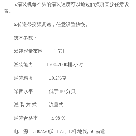
5.灌装机每个头的灌装速度可以通过触摸屏直接任意设
置。
6.传送带变频调速，任意设置快慢。
技术参数：
灌装容量范围 1-5升
灌装能力 1500-2000桶/小时
灌装精度 ±0.2%克
噪音水平 低于 80 分贝
灌 装 方 式 流量式
灌装合格率 ≤ 98 %
电 源 380/220伏±15%, 3 相 地线, 50 赫兹