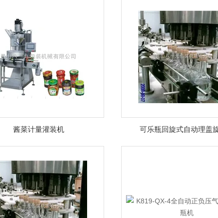
酱菜计量灌装机
可乐瓶回旋式自动理盖